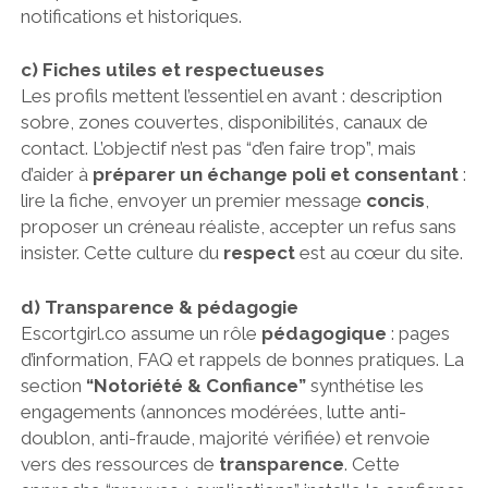
notifications et historiques.
c) Fiches utiles et respectueuses
Les profils mettent l’essentiel en avant : description
sobre, zones couvertes, disponibilités, canaux de
contact. L’objectif n’est pas “d’en faire trop”, mais
d’aider à
préparer un échange poli et consentant
:
lire la fiche, envoyer un premier message
concis
,
proposer un créneau réaliste, accepter un refus sans
insister. Cette culture du
respect
est au cœur du site.
d) Transparence & pédagogie
Escortgirl.co assume un rôle
pédagogique
: pages
d’information, FAQ et rappels de bonnes pratiques. La
section
“Notoriété & Confiance”
synthétise les
engagements (annonces modérées, lutte anti-
doublon, anti-fraude, majorité vérifiée) et renvoie
vers des ressources de
transparence
. Cette