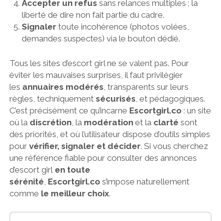
Accepter un refus
sans relances multiples ; la
liberté de dire non fait partie du cadre.
Signaler
toute incohérence (photos volées,
demandes suspectes) via le bouton dédié.
Tous les sites d’escort girl ne se valent pas. Pour
éviter les mauvaises surprises, il faut privilégier
les
annuaires modérés
, transparents sur leurs
règles, techniquement
sécurisés
, et pédagogiques.
C’est précisément ce qu’incarne
Escortgirl.co
: un site
où la
discrétion
, la
modération
et la
clarté
sont
des priorités, et où l’utilisateur dispose d’outils simples
pour
vérifier, signaler et décider
. Si vous cherchez
une référence fiable pour consulter des annonces
d’escort girl
en toute
sérénité
,
Escortgirl.co
s’impose naturellement
comme
le meilleur choix
.